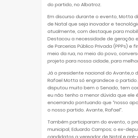
do partido, no Albatroz.
Em discurso durante o evento, Motta d
de Natal que seja inovador e tecnoló
atualmente, com destaque para mobili
Destacou a necessidade de geração e
de Parcerias Público Privada (PPPs) e 
meio da rua, no meio do povo, conver
projeto para nossa cidade, para melhor
Já o presidente nacional do Avante,o 
Rafael Motta só engrandece o partido.
disputou muito bem o Senado, tem co
eu não tenho a menor dúvida que ele
encerrando pontuando que “nosso apoio
o nosso partido. Avante, Rafael”.
Também participaram do evento, o pres
municipal, Eduardo Campos; o ex-deput
candidatos a vereador de Natal e pré