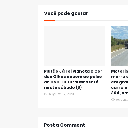
Você pode gostar
Plutão Já Foi Planeta e Cor
Motoris
dos Olhos sobem ao palco
morre e
do BNB Cultural Mossoró
em gra
neste sábado (8)
carro e
304, e
August 07, 2026
August
Post a Comment