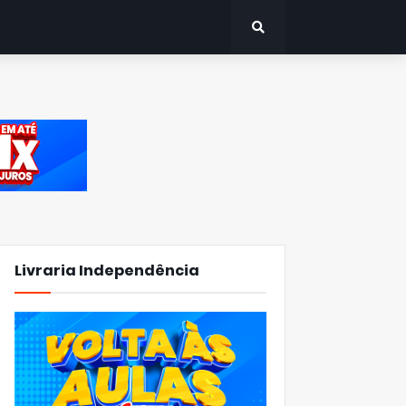
Livraria Independência