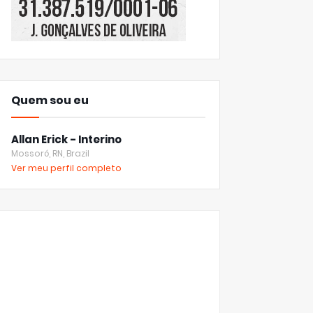
Quem sou eu
Allan Erick - Interino
Mossoró, RN, Brazil
Ver meu perfil completo