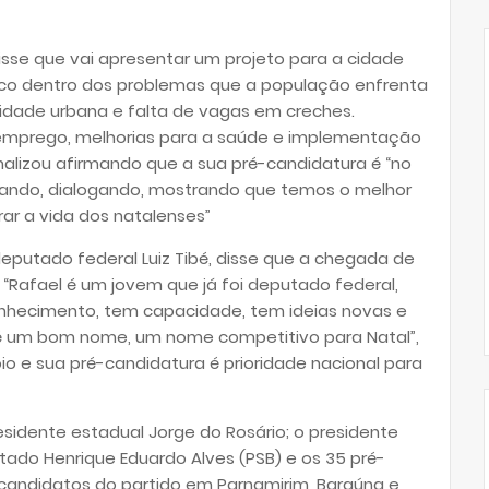
isse que vai apresentar um projeto para a cidade
gico dentro dos problemas que a população enfrenta
dade urbana e falta de vagas em creches.
mprego, melhorias para a saúde e implementação
finalizou afirmando que a sua pré-candidatura é “no
sando, dialogando, mostrando que temos o melhor
ar a vida dos natalenses”
deputado federal Luiz Tibé, disse que a chegada de
 “Rafael é um jovem que já foi deputado federal,
nhecimento, tem capacidade, tem ideias novas e
 é um bom nome, um nome competitivo para Natal”,
 e sua pré-candidatura é prioridade nacional para
idente estadual Jorge do Rosário; o presidente
ado Henrique Eduardo Alves (PSB) e os 35 pré-
-candidatos do partido em Parnamirim, Baraúna e