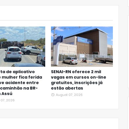
ta de aplicativo
SENAI-RN oferece 2 mil
 mulher fica ferida
vagas em cursos on-line
ve acidente entre
gratuitos, inscrições já
 caminhão na BR-
estão abertas
m Assú
August 07, 2026
 07, 2026