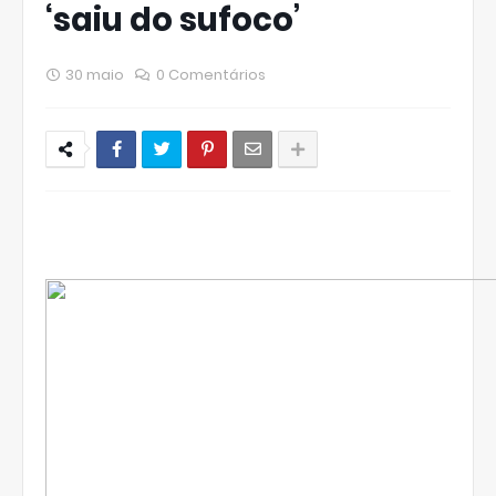
‘saiu do sufoco’
30 maio
0 Comentários