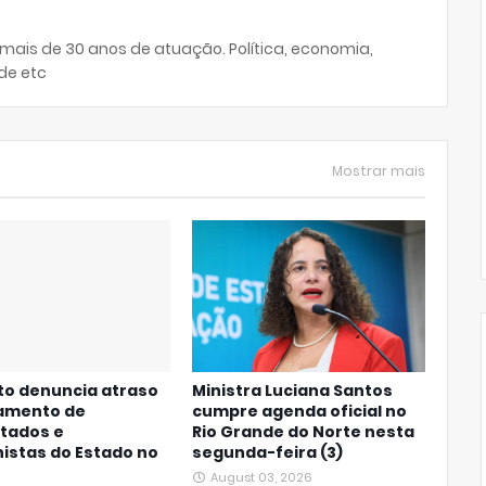
 mais de 30 anos de atuação. Política, economia,
de etc
Mostrar mais
to denuncia atraso
Ministra Luciana Santos
amento de
cumpre agenda oficial no
tados e
Rio Grande do Norte nesta
istas do Estado no
segunda-feira (3)
August 03, 2026