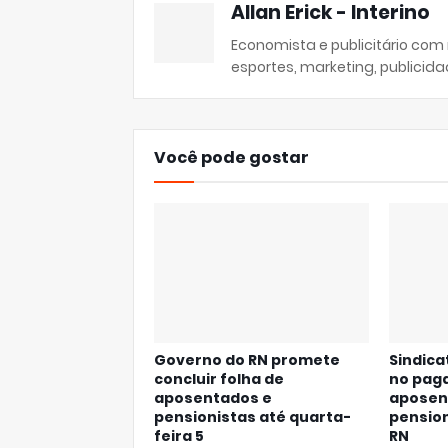
Allan Erick - Interino
Economista e publicitário com
esportes, marketing, publicida
Você pode gostar
Governo do RN promete
Sindica
concluir folha de
no pag
aposentados e
aposen
pensionistas até quarta-
pension
feira 5
RN