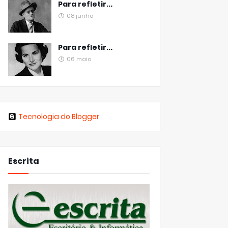
Para refletir...
08 junho
Para refletir...
06 maio
Tecnologia do Blogger
Escrita