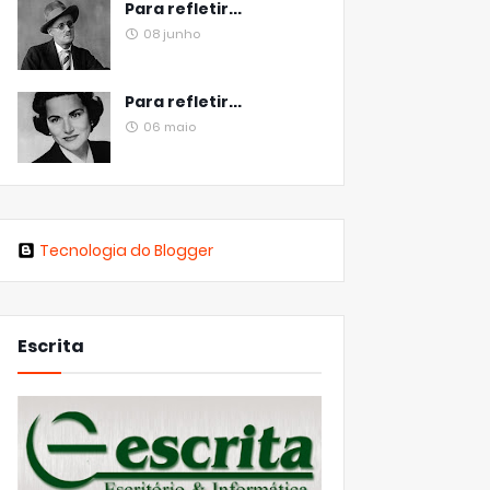
Para refletir...
08 junho
Para refletir...
06 maio
Tecnologia do Blogger
Escrita