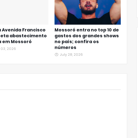
 Avenida Francisco
Mossoró entra no top 10 de
feta abastecimento
gastos dos grandes shows
a em Mossoró
no país; confira os
números
 03, 2026
July 28, 2026