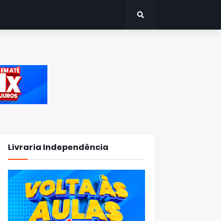
Livraria Independência