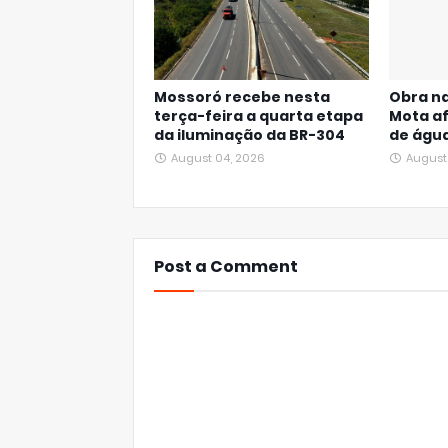
Mossoró recebe nesta
Obra na
terça-feira a quarta etapa
Mota a
da iluminação da BR-304
de águ
August 04, 2026
August
Post a Comment