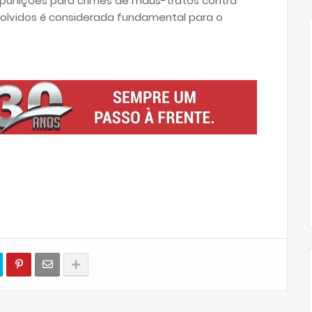
ê punições para crimes de maus-tratos contra
volvidos é considerada fundamental para o