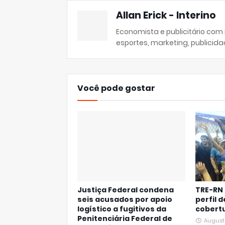
Allan Erick - Interino
Economista e publicitário com
esportes, marketing, publicida
Você pode gostar
Justiça Federal condena
TRE-RN
seis acusados por apoio
perfil 
logístico a fugitivos da
cobert
Penitenciária Federal de
August