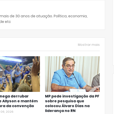
 mais de 30 anos de atuação. Política, economia,
de etc
Mostrar mais
 nega derrubar
MP pede investigação da PF
de Allyson e mantém
sobre pesquisa que
ura da convenção
colocou Álvaro Dias na
liderança no RN
 06, 2026