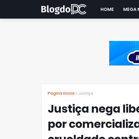
HOME
MEGA 
Página inicial
Justiça
Justiça nega li
por comercializ