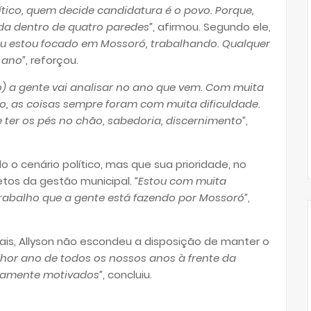
tico, quem decide candidatura é o povo. Porque,
a dentro de quatro paredes”
, afirmou. Segundo ele,
Eu estou focado em Mossoró, trabalhando. Qualquer
 ano”
, reforçou.
o) a gente vai analisar no ano que vem. Com muita
o, as coisas sempre foram com muita dificuldade.
 ter os pés no chão, sabedoria, discernimento”
,
o cenário político, mas que sua prioridade, no
etos da gestão municipal.
“Estou com muita
trabalho que a gente está fazendo por Mossoró”
,
rais, Allyson não escondeu a disposição de manter o
lhor ano de todos os nossos anos à frente da
emamente motivados”
, concluiu.