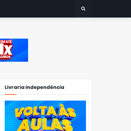
Livraria Independência