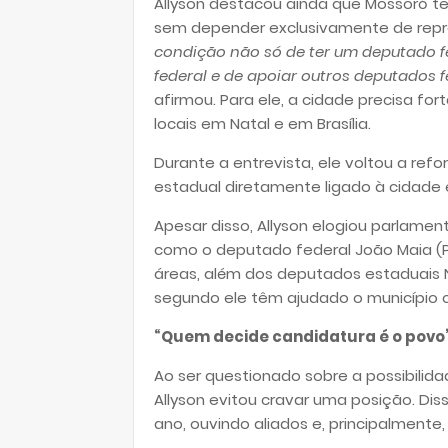
Allyson destacou ainda que Mossoró te
sem depender exclusivamente de repr
condição não só de ter um deputado f
federal e de apoiar outros deputados fe
afirmou. Para ele, a cidade precisa fo
locais em Natal e em Brasília.
Durante a entrevista, ele voltou a re
estadual diretamente ligado à cidade 
Apesar disso, Allyson elogiou parlam
como o deputado federal João Maia (PP
áreas, além dos deputados estaduais N
segundo ele têm ajudado o município
“Quem decide candidatura é o povo”
Ao ser questionado sobre a possibilid
Allyson evitou cravar uma posição. Di
ano, ouvindo aliados e, principalmente