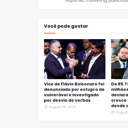
esportes, marketing, publicida
Você pode gostar
Vice de Flávio Bolsonaro foi
De R$ 73
denunciado por estupro de
milhões
vulnerável e investigado
declar
por desvio de verbas
cresce 
desde a
August 06, 2026
August