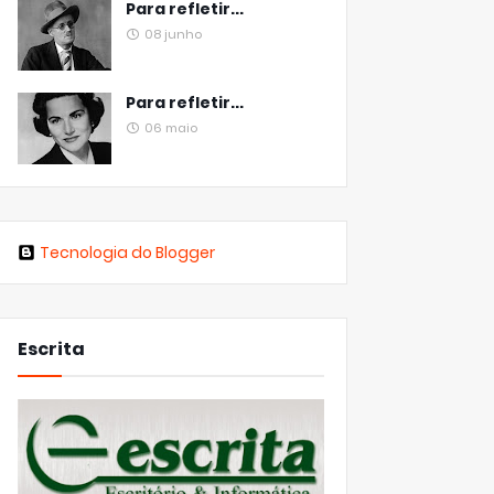
Para refletir...
08 junho
Para refletir...
06 maio
Tecnologia do Blogger
Escrita