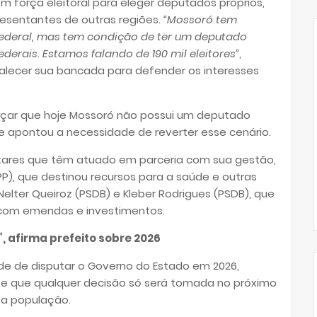
m força eleitoral para eleger deputados próprios,
esentantes de outras regiões.
“Mossoró tem
ederal, mas tem condição de ter um deputado
derais. Estamos falando de 190 mil eleitores”
,
rtalecer sua bancada para defender os interesses
forçar que hoje Mossoró não possui um deputado
e apontou a necessidade de reverter esse cenário.
entares que têm atuado em parceria com sua gestão,
), que destinou recursos para a saúde e outras
elter Queiroz (PSDB) e Kleber Rodrigues (PSDB), que
 com emendas e investimentos.
, afirma prefeito sobre 2026
ade de disputar o Governo do Estado em 2026,
sse que qualquer decisão só será tomada no próximo
, a população.