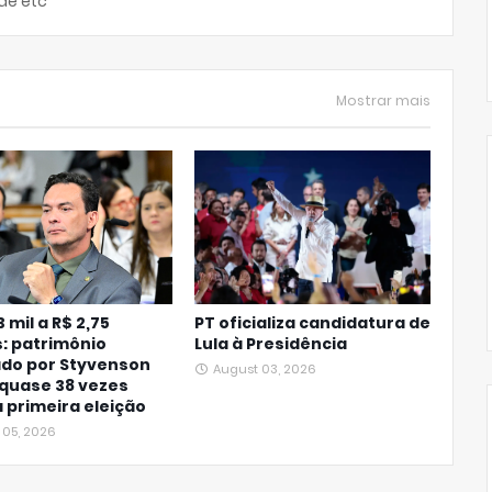
de etc
Mostrar mais
 mil a R$ 2,75
PT oficializa candidatura de
: patrimônio
Lula à Presidência
ado por Styvenson
August 03, 2026
quase 38 vezes
 primeira eleição
 05, 2026