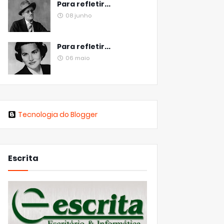
Para refletir...
08 junho
Para refletir...
06 maio
Tecnologia do Blogger
Escrita