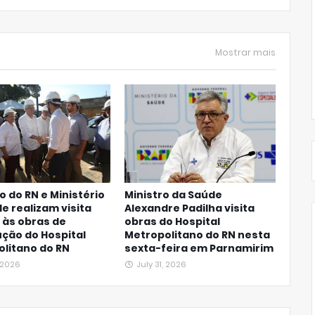
Mostrar mais
 do RN e Ministério
Ministro da Saúde
e realizam visita
Alexandre Padilha visita
 às obras de
obras do Hospital
ção do Hospital
Metropolitano do RN nesta
litano do RN
sexta-feira em Parnamirim
, 2026
July 31, 2026