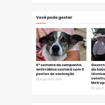
Você pode gostar
5ª semana da campanha
Governo
antirrábica contará com 11
da Saúd
pontos de vacinação
técnica
constru
August 03, 2026
Metropo
July 31