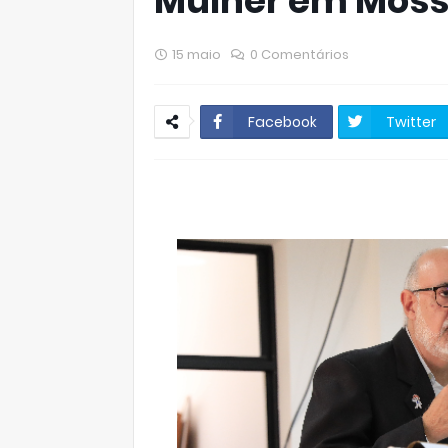
Mulher em Moss
15 maio
0 Comentários
Facebook
Twitter