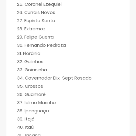
Coronel Ezequiel
Currais Novos
Espírito Santo
Extremoz
Felipe Guerra
Fernando Pedroza
Florânia
Galinhos
Goianinha
Governador Dix-Sept Rosado
Grossos
Guamaré
Ielmo Marinho
Ipanguaçu
Itajá
Itaú
Jaçanã