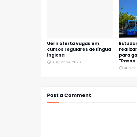
Uern oferta vagas em
Estuda
cursos regulares de língua
realiz
inglesa
para ga
"Passe 
August 04, 2026
July 28
Post a Comment