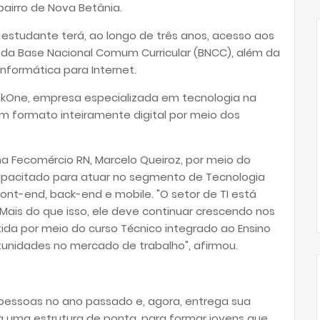
bairro de Nova Betânia.
, estudante terá, ao longo de três anos, acesso aos
 da Base Nacional Comum Curricular (BNCC), além da
nformática para Internet.
eekOne, empresa especializada em tecnologia na
m formato inteiramente digital por meio dos
a Fecomércio RN, Marcelo Queiroz, por meio do
capacitado para atuar no segmento de Tecnologia
nt-end, back-end e mobile. "O setor de TI está
Mais do que isso, ele deve continuar crescendo nos
ida por meio do curso Técnico integrado ao Ensino
tunidades no mercado de trabalho", afirmou.
 pessoas no ano passado e, agora, entrega sua
à uma estrutura de ponta, para formar jovens que