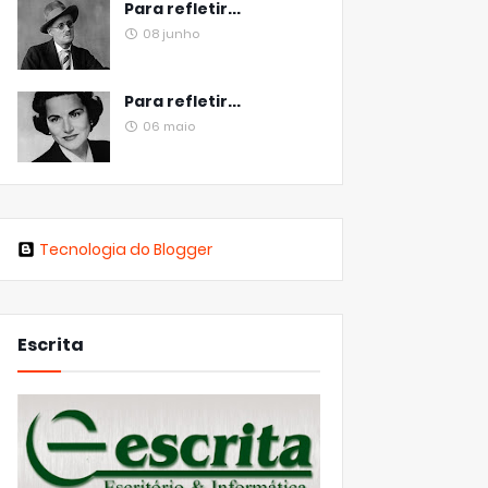
Para refletir...
08 junho
Para refletir...
06 maio
Tecnologia do Blogger
Escrita