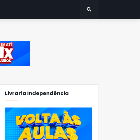
Livraria Independência