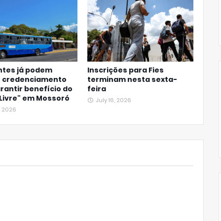
ntes já podem
Inscrições para Fies
ar credenciamento
terminam nesta sexta-
rantir benefício do
feira
Livre" em Mossoró
July 16, 2026
, 2026