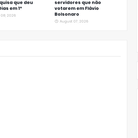
quisa que deu
servidores que não
Dias em 1º
votarem em Flávio
Bolsonaro
 08, 2026
August 07, 2026