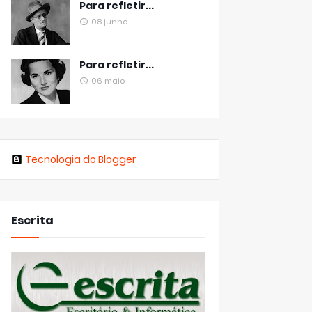
Para refletir...
08 junho
Para refletir...
06 maio
Tecnologia do Blogger
Escrita