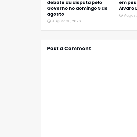
debate da disputa pelo
em pes
Governo no domingo 9 de
Álvaro 
agosto
August
August 08, 2026
Post a Comment