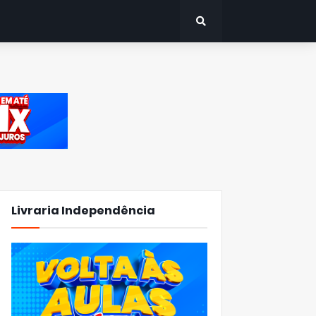
Livraria Independência