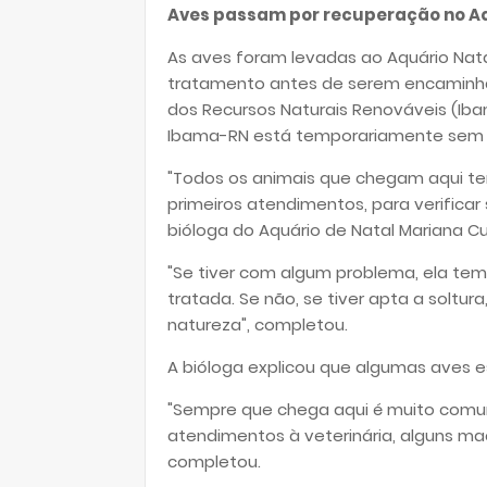
Aves passam por recuperação no Aq
As aves foram levadas ao Aquário Na
tratamento antes de serem encaminhada
dos Recursos Naturais Renováveis (Ib
Ibama-RN está temporariamente sem r
"Todos os animais que chegam aqui te
primeiros atendimentos, para verifica
bióloga do Aquário de Natal Mariana C
"Se tiver com algum problema, ela te
tratada. Se não, se tiver apta a soltur
natureza", completou.
A bióloga explicou que algumas aves
"Sempre que chega aqui é muito comum,
atendimentos à veterinária, alguns 
completou.