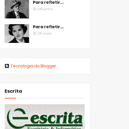
Para refletir...
08 junho
Para refletir...
06 maio
Tecnologia do Blogger
Escrita