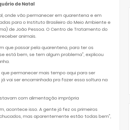
uário de Natal
tal, onde vão permanecer em quarentena e em
s para o Instituto Brasileiro do Meio Ambiente e
ama) de João Pessoa. O Centro de Tratamento do
eceber animais.
m que passar pela quarentena, para ter os
r se está bem, se tem algum problema", explicou
unha.
m que permanecer mais tempo aqui para ser
a, já vai ser encaminhada pra fazer essa soltura na
 estavam com alimentação imprópria
 acontece isso. A gente já fez os primeiros
machucados, mas aparentemente estão todas bem",