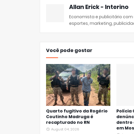
Allan Erick - Interino
Economista e publicitário com
esportes, marketing, publicida
Você pode gostar
Quarto fugitivo da Rogério
Polícia 
Coutinho Madruga é
denúnc
recapturado no RN
dentro 
em Mos
August 04, 2026