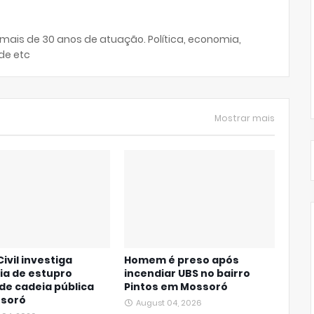
 mais de 30 anos de atuação. Política, economia,
de etc
Mostrar mais
Civil investiga
Homem é preso após
ia de estupro
incendiar UBS no bairro
de cadeia pública
Pintos em Mossoró
soró
August 04, 2026