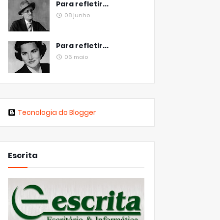
Para refletir...
08 junho
Para refletir...
06 maio
Tecnologia do Blogger
Escrita