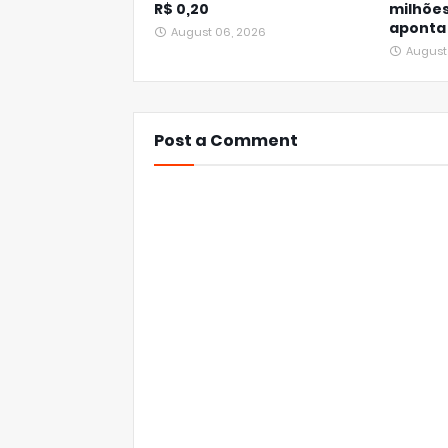
R$ 0,20
milhõe
aponta
August 06, 2026
August
Post a Comment