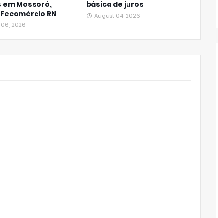
s em Mossoró,
básica de juros
 Fecomércio RN
August 04, 2026
 06, 2026