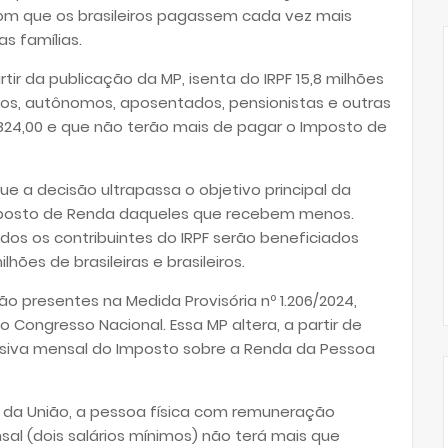
com que os brasileiros pagassem cada vez mais
s famílias.
tir da publicação da MP, isenta do IRPF 15,8 milhões
ados, autônomos, aposentados, pensionistas e outras
824,00 e que não terão mais de pagar o Imposto de
ue a decisão ultrapassa o objetivo principal da
Imposto de Renda daqueles que recebem menos.
dos os contribuintes do IRPF serão beneficiados
hões de brasileiras e brasileiros.
o presentes na Medida Provisória nº 1.206/2024,
 Congresso Nacional. Essa MP altera, a partir de
essiva mensal do Imposto sobre a Renda da Pessoa
al da União, a pessoa física com remuneração
sal (dois salários mínimos) não terá mais que