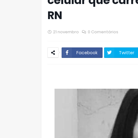
celular que car
RN
21 novembro
0 Comentários
Facebook
Twitter