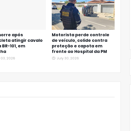
morre após
Motorista perde controle
leta atingir cavalo
de veículo, colide contra
a BR-101, em
proteção e capota em
nha
frente ao Hospital da PM
 03, 2026
July 30, 2026