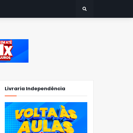
Livraria Independência