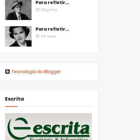
Para refletir...
08 junho
Para refletir...
06 maio
Tecnologia do Blogger
Escrita