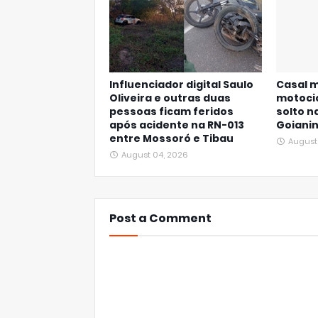
Influenciador digital Saulo
Casal 
Oliveira e outras duas
motocic
pessoas ficam feridos
solto n
após acidente na RN-013
Goiani
entre Mossoró e Tibau
August
August 04, 2026
Post a Comment