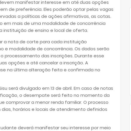
u devem manifestar interesse em até duas opções
rdem de preferência. Eles poderão optar pelas vagas
rvadas a políticas de ações afirmativas, as cotas.
ição em mais de uma modalidade de concorrência
nstituição de ensino e local de oferta.
ar a nota de corte para cada instituição
turno e modalidade de concorrência. Os dados serão
o processamento das inscrições. Durante esse
uas opções e até cancelar a inscrição. A
ase na última alteração feita e confirmada no
isu será divulgado em 13 de abril. Em caso de notas
lassificação, o desempate será feito no momento da
ue comprovar a menor renda familiar. O processo
m dias, horários e locais de atendimento definidos
estudante deverá manifestar seu interesse por meio