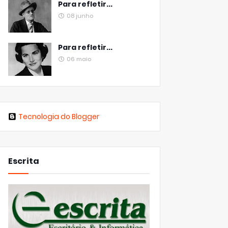
Para refletir...
08 junho
Para refletir...
06 maio
Tecnologia do Blogger
Escrita