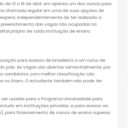
do de 13 a 19 de abril, em apenas um dos cursos para
o na chamada regular em uma de suas opções de
e espera, independentemente de ter realizado a
ara preenchimento das vagas não ocupadas na
tal próprio de cada instituição de ensino
ducação para acesso de brasileiros a um curso de
do país. As vagas são abertas semestralmente, por
os candidatos com melhor classificação são
as no Enem. O estudante também não pode ter
 ser usadas para o Programa Universidade para
estudo em instituições privadas, e para acesso ao
s), para financiamento de cursos de ensino superior.