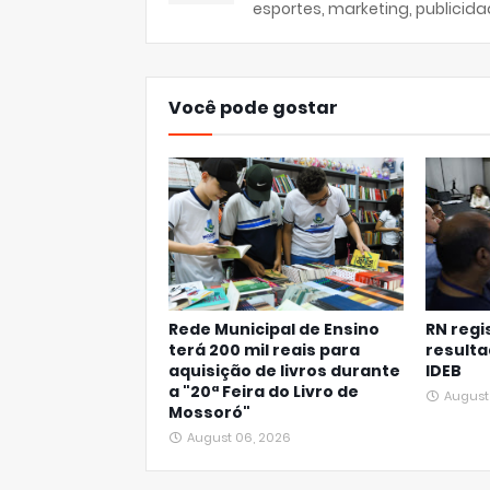
esportes, marketing, publicida
Você pode gostar
Rede Municipal de Ensino
RN regi
terá 200 mil reais para
resulta
aquisição de livros durante
IDEB
a "20ª Feira do Livro de
August
Mossoró"
August 06, 2026