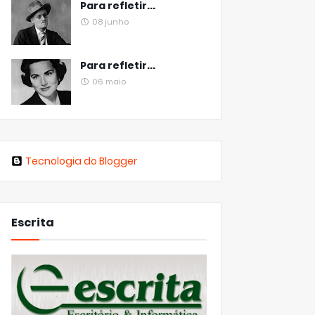
Para refletir...
08 junho
Para refletir...
06 maio
Tecnologia do Blogger
Escrita