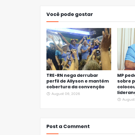
Você pode gostar
TRE-RN nega derrubar
MP pede
perfil de Allyson e mantém
sobre 
cobertura da convenção
colocou
lideran
August 06, 2026
August
Post a Comment