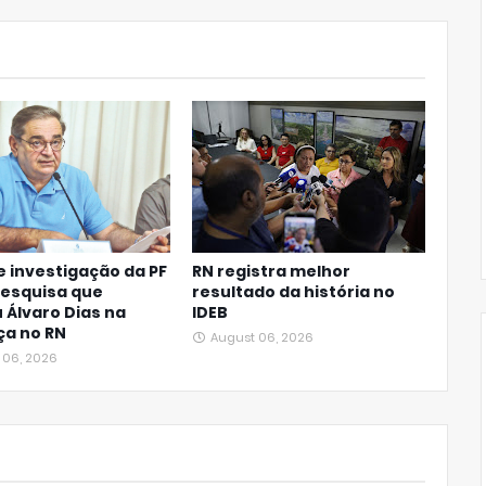
 investigação da PF
RN registra melhor
pesquisa que
resultado da história no
 Álvaro Dias na
IDEB
ça no RN
August 06, 2026
 06, 2026