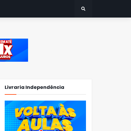
Livraria Independência