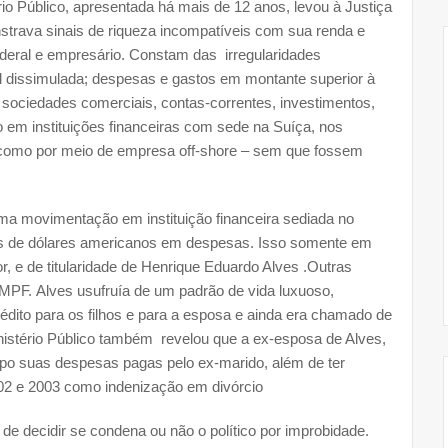
io Público, apresentada há mais de 12 anos, levou à Justiça
strava sinais de riqueza incompatíveis com sua renda e
deral e empresário. Constam das irregularidades
al dissimulada; despesas e gastos em montante superior à
de sociedades comerciais, contas-correntes, investimentos,
o em instituições financeiras com sede na Suíça, nos
 como por meio de empresa off-shore – sem que fossem
uma movimentação em instituição financeira sediada no
res de dólares americanos em despesas. Isso somente em
ior, e de titularidade de Henrique Eduardo Alves .Outras
F. Alves usufruía de um padrão de vida luxuoso,
édito para os filhos e para a esposa e ainda era chamado de
nistério Público também revelou que a ex-esposa de Alves,
o suas despesas pagas pelo ex-marido, além de ter
002 e 2003 como indenização em divórcio
de decidir se condena ou não o político por improbidade.