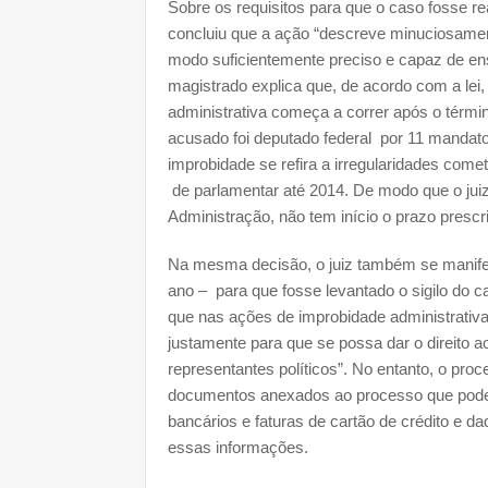
Sobre os requisitos para que o caso fosse rea
concluiu que a ação “descreve minuciosamen
modo suficientemente preciso e capaz de ens
magistrado explica que, de acordo com a lei,
administrativa começa a correr após o térmi
acusado foi deputado federal por 11 mandat
improbidade se refira a irregularidades come
de parlamentar até 2014. De modo que o juiz
Administração, não tem início o prazo prescri
Na mesma decisão, o juiz também se manifes
ano – para que fosse levantado o sigilo do ca
que nas ações de improbidade administrativa, 
justamente para que se possa dar o direito a
representantes políticos”. No entanto, o pro
documentos anexados ao processo que podem
bancários e faturas de cartão de crédito e da
essas informações.