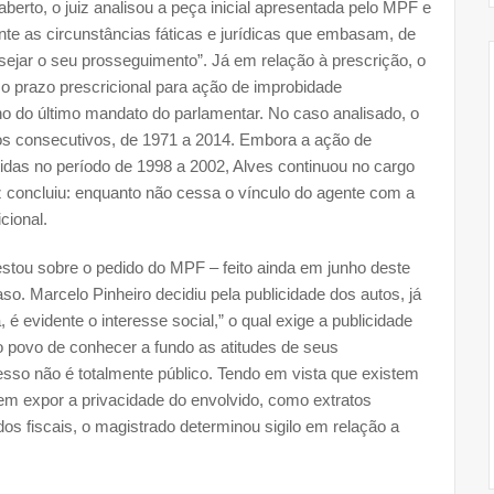
berto, o juiz analisou a peça inicial apresentada pelo MPF e
te as circunstâncias fáticas e jurídicas que embasam, de
ejar o seu prosseguimento”. Já em relação à prescrição, o
 o prazo prescricional para ação de improbidade
no do último mandato do parlamentar. No caso analisado, o
os consecutivos, de 1971 a 2014. Embora a ação de
tidas no período de 1998 a 2002, Alves continuou no cargo
 concluiu: enquanto não cessa o vínculo do agente com a
cional.
tou sobre o pedido do MPF – feito ainda em junho deste
so. Marcelo Pinheiro decidiu pela publicidade dos autos, já
é evidente o interesse social,” o qual exige a publicidade
o povo de conhecer a fundo as atitudes de seus
cesso não é totalmente público. Tendo em vista que existem
 expor a privacidade do envolvido, como extratos
dos fiscais, o magistrado determinou sigilo em relação a