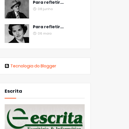
Para refletir...
08 junho
Para refletir...
06 maio
Tecnologia do Blogger
Escrita