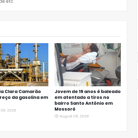
de etc
ia Clara Camarão
Jovem de 19 anos é baleado
reço da gasolina em
em atentado a tiros no
bairro Santo Antônio em
Mossoró
 06, 2026
August 06, 2026