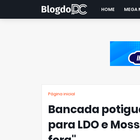
HOME
MEGA 
Página inicial
Bancada potigua
para LDO e Mosso
fora"