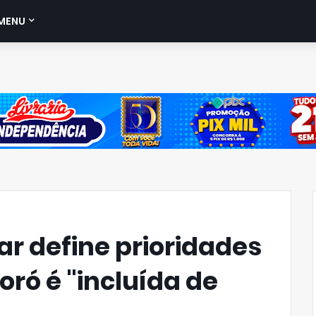
MENU
r define prioridades
ró é "incluída de