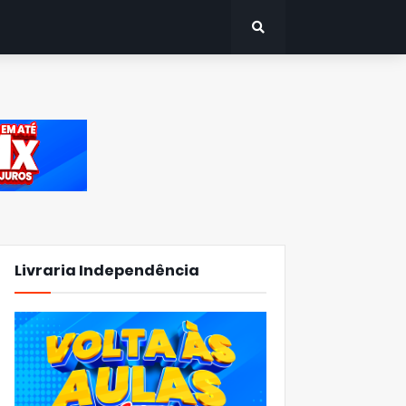
Livraria Independência