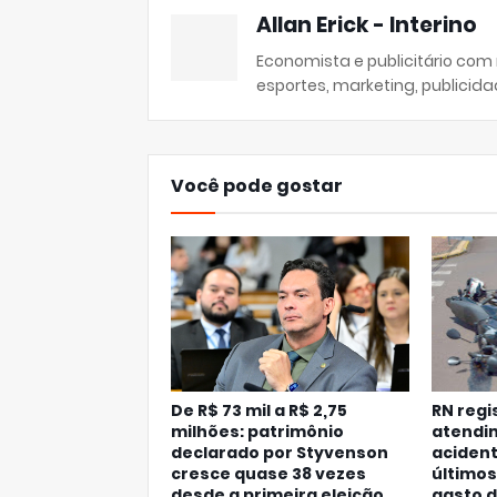
Allan Erick - Interino
Economista e publicitário com
esportes, marketing, publicida
Você pode gostar
De R$ 73 mil a R$ 2,75
RN regi
milhões: patrimônio
atendi
declarado por Styvenson
acident
cresce quase 38 vezes
últimos
desde a primeira eleição
gasto d