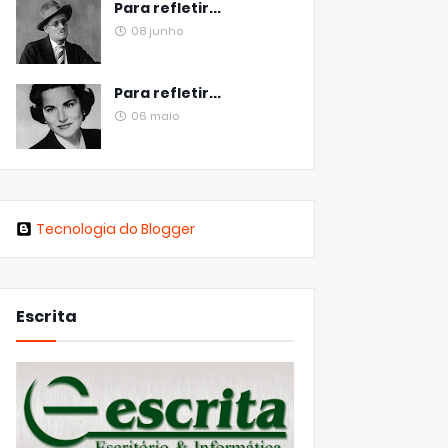
Para refletir...
08 junho
Para refletir...
06 maio
Tecnologia do Blogger
Escrita