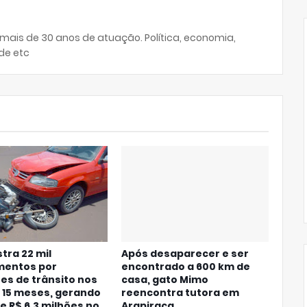
 mais de 30 anos de atuação. Política, economia,
de etc
stra 22 mil
Após desaparecer e ser
mentos por
encontrado a 600 km de
es de trânsito nos
casa, gato Mimo
 15 meses, gerando
reencontra tutora em
e R$ 6,3 milhões no
Arapiraca