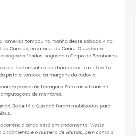
40 romeiros tombou na manhã deste sábado 4 na
l de Canindé, no interior do Ceará. O acidente
assageiros feridos, segundo o Corpo de Bombeiros.
s por testemunhas aos bombeiros, o motorista
u da pista e tombou às margens da rodovia.
icaram presos às ferragens. Entre as vítimas há
am amputações de membros.
ndé, Baturité e Quixadá foram mobilizadas para
ibus.
a ocorrência ainda está em andamento.
"Neste
 andamento e o número de vítimas, bem como o