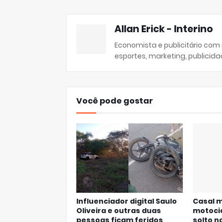
Allan Erick - Interino
Economista e publicitário com
esportes, marketing, publicida
Você pode gostar
Influenciador digital Saulo
Casal 
Oliveira e outras duas
motocic
pessoas ficam feridos
solto n