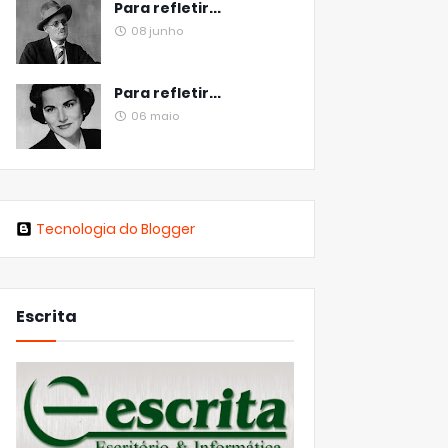
Para refletir...
08 junho
Para refletir...
06 maio
Tecnologia do Blogger
Escrita