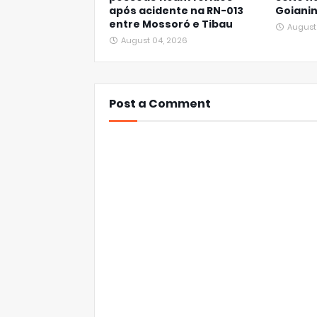
após acidente na RN-013
Goiani
entre Mossoró e Tibau
August
August 04, 2026
Post a Comment