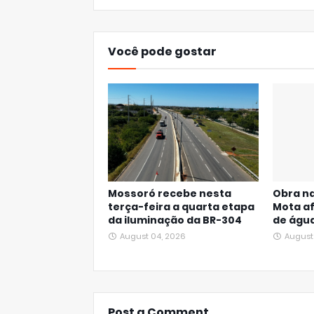
Você pode gostar
Mossoró recebe nesta
Obra na
terça-feira a quarta etapa
Mota a
da iluminação da BR-304
de águ
August 04, 2026
August
Post a Comment