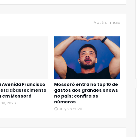
Mostrar mais
 Avenida Francisco
Mossoró entra no top 10 de
feta abastecimento
gastos dos grandes shows
a em Mossoró
no país; confira os
números
 03, 2026
July 28, 2026