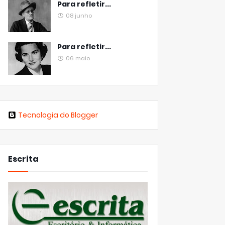
Para refletir...
08 junho
Para refletir...
06 maio
Tecnologia do Blogger
Escrita