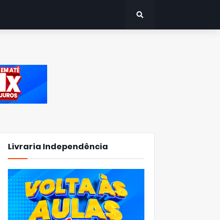
Livraria Independência