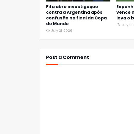
Fifa abre investigação
Espanh
contra a Argentina após
vence 
confusão na final da Copa
leva o 
do Mundo
July 20
July 21, 2026
Post a Comment