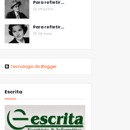
Para refletir...
08 junho
Para refletir...
06 maio
Tecnologia do Blogger
Escrita