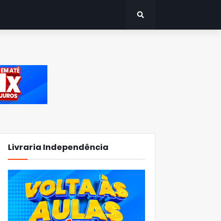
Livraria Independência