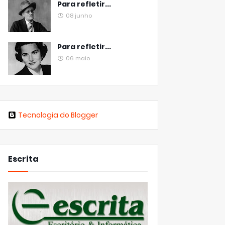
Para refletir...
08 junho
Para refletir...
06 maio
Tecnologia do Blogger
Escrita