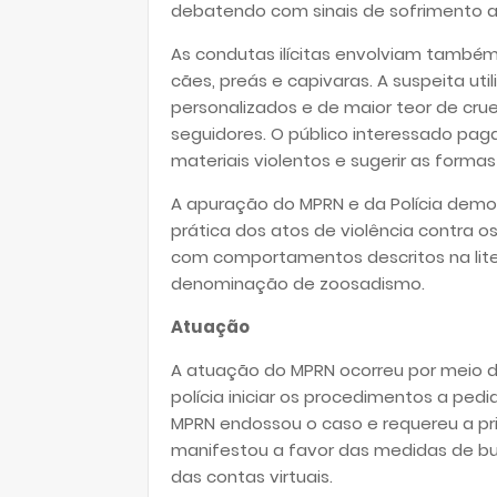
debatendo com sinais de sofrimento a
As condutas ilícitas envolviam também
cães, preás e capivaras. A suspeita uti
personalizados e de maior teor de cru
seguidores. O público interessado pa
materiais violentos e sugerir as form
A apuração do MPRN e da Polícia demo
prática dos atos de violência contra o
com comportamentos descritos na liter
denominação de zoosadismo.
Atuação
A atuação do MPRN ocorreu por meio da
polícia iniciar os procedimentos a pe
MPRN endossou o caso e requereu a pri
manifestou a favor das medidas de bu
das contas virtuais.