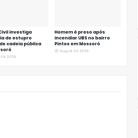
Civil investiga
Homem é preso após
ia de estupro
incendiar UBS no bairro
de cadeia pública
Pintos em Mossoró
soró
August 04, 2026
 04, 2026