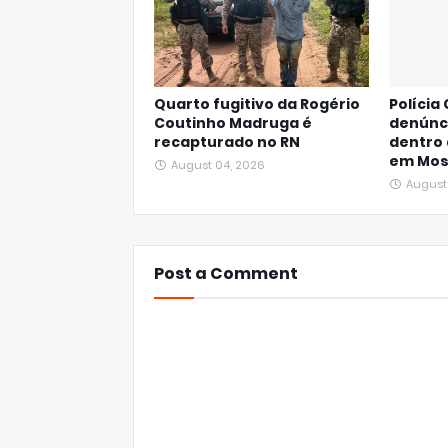
Quarto fugitivo da Rogério
Polícia 
Coutinho Madruga é
denúnc
recapturado no RN
dentro 
em Mos
August 04, 2026
August
Post a Comment