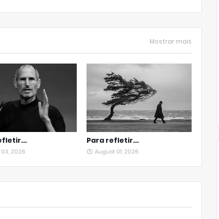
Mostrar mais
fletir...
Para refletir...
 03, 2026
August 01, 2026