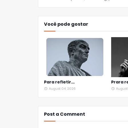
Você pode gostar
Para refletir...
Prara re
August 04, 2026
August
Post a Comment