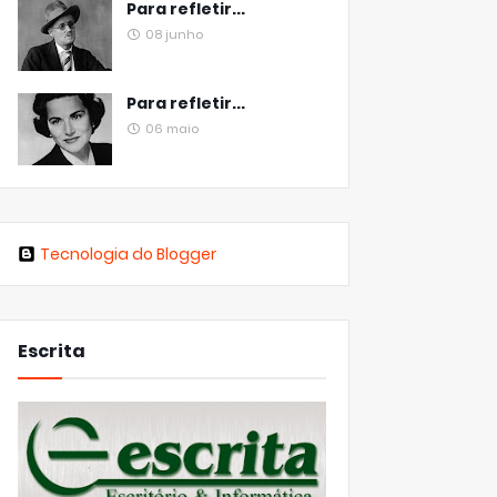
Para refletir...
08 junho
Para refletir...
06 maio
Tecnologia do Blogger
Escrita