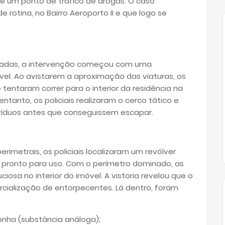
 um ponto de tráfico de drogas. O caso
otina, no Bairro Aeroporto II e que logo se
radas, a intervenção começou com uma
el. Ao avistarem a aproximação das viaturas, os
entaram correr para o interior da residência na
entanto, os policiais realizaram o cerco tático e
ivíduos antes que conseguissem escapar.
rimetrais, os policiais localizaram um revólver
 e pronto para uso. Com o perímetro dominado, as
osa no interior do imóvel. A vistoria revelou que o
cialização de entorpecentes. Lá dentro, foram
ha (substância análoga);