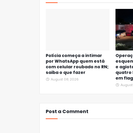
Polícia começa a intimar
Operaç
por WhatsApp quem está
esquem
com celular roubado no RN;
e agiot
saiba o que fazer
quatro
em fla
August 08, 2026
August
Post a Comment