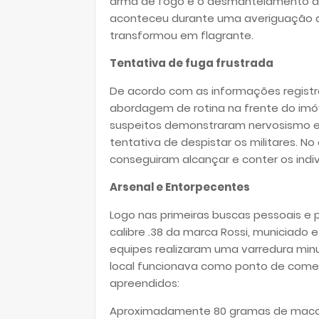
arma de fogo e o desmantelamento de
aconteceu durante uma averiguação de r
transformou em flagrante.
Tentativa de fuga frustrada
De acordo com as informações regist
abordagem de rotina na frente do imóv
suspeitos demonstraram nervosismo e t
tentativa de despistar os militares. No 
conseguiram alcançar e conter os ind
Arsenal e Entorpecentes
Logo nas primeiras buscas pessoais e pe
calibre .38 da marca Rossi, municiado
equipes realizaram uma varredura minuci
local funcionava como ponto de comer
apreendidos:
Aproximadamente 80 gramas de macon