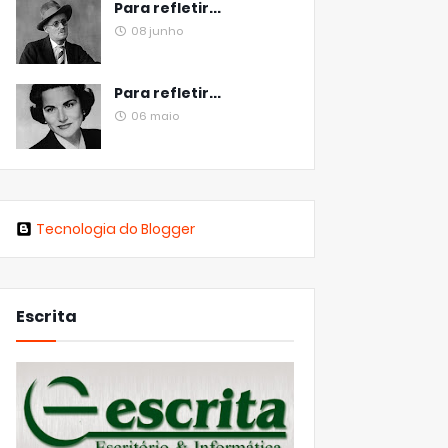
Para refletir...
08 junho
Para refletir...
06 maio
Tecnologia do Blogger
Escrita