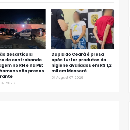
ão desarticula
Dupla do Ceará é presa
a de contrabando
após furtar produtos de
agem no RN e na PB;
higiene avaliados em R$ 1,2
 homens são presos
mil em Mossoró
grante
August 07, 2026
 07, 2026