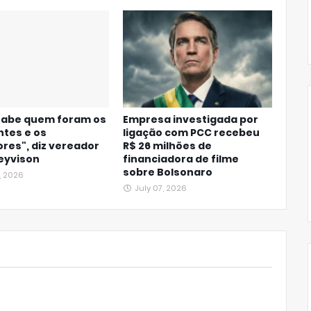
 sabe quem foram os
Empresa investigada por
tes e os
ligação com PCC recebeu
res", diz vereador
R$ 26 milhões de
eyvison
financiadora de filme
sobre Bolsonaro
, 2026
July 07, 2026