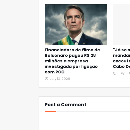
Financiadora de filme de
"Já se
Bolsonaro pagou R$ 28
mandan
milhões a empresa
executo
investigada por ligação
Cabo D
com PCC
July 08
July 13, 2026
Post a Comment