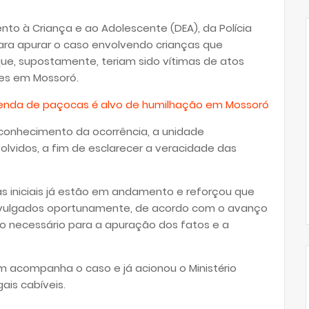
nto à Criança e ao Adolescente (DEA), da Polícia
 para apurar o caso envolvendo crianças que
ue, supostamente, teriam sido vítimas de atos
tes em Mossoró.
enda de paçocas é alvo de humilhação em Mossoró
conhecimento da ocorrência, a unidade
volvidos, a fim de esclarecer a veracidade das
ncias iniciais já estão em andamento e reforçou que
divulgados oportunamente, de acordo com o avanço
lo necessário para a apuração dos fatos e a
 acompanha o caso e já acionou o Ministério
ais cabíveis.