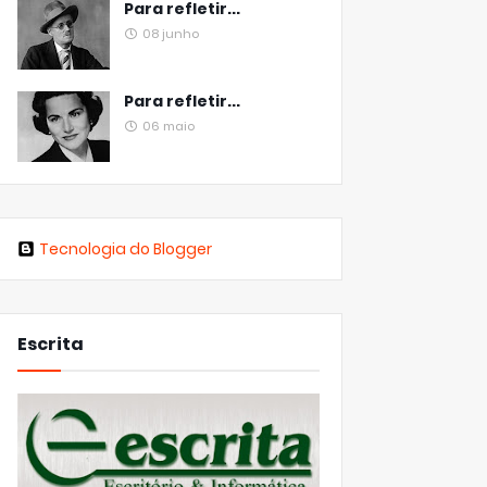
Para refletir...
08 junho
Para refletir...
06 maio
Tecnologia do Blogger
Escrita