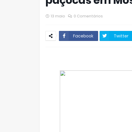
paçocas em Mo
13 maio
0 Comentários
Facebook
Twitter