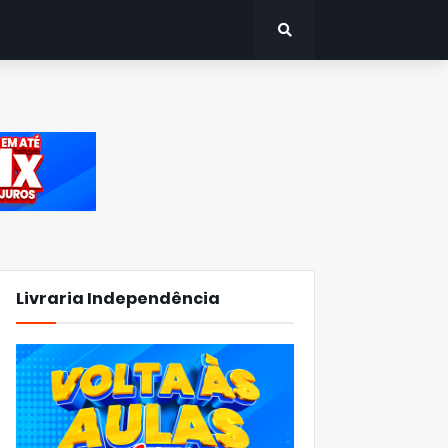
Livraria Independência