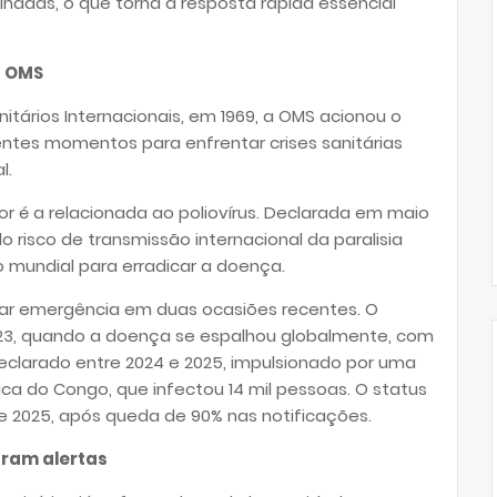
nadas, o que torna a resposta rápida essencial
a OMS
tários Internacionais, em 1969, a OMS acionou o
ntes momentos para enfrentar crises sanitárias
l.
r é a relacionada ao poliovírus. Declarada em maio
o risco de transmissão internacional da paralisia
o mundial para erradicar a doença.
r emergência em duas ocasiões recentes. O
2023, quando a doença se espalhou globalmente, com
declarado entre 2024 e 2025, impulsionado por uma
a do Congo, que infectou 14 mil pessoas. O status
e 2025, após queda de 90% nas notificações.
aram alertas