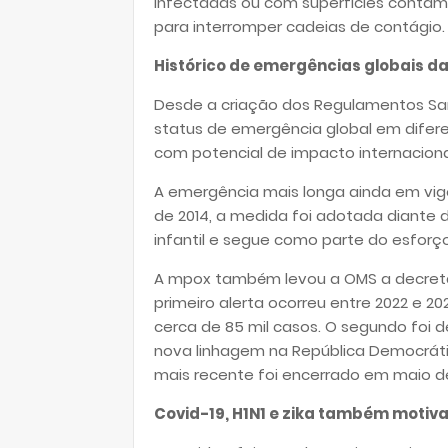
infectadas ou com superfícies contami
para interromper cadeias de contágio.
Histórico de emergências globais d
Desde a criação dos Regulamentos Sani
status de emergência global em difere
com potencial de impacto internaciona
A emergência mais longa ainda em vigo
de 2014, a medida foi adotada diante d
infantil e segue como parte do esforç
A mpox também levou a OMS a decreta
primeiro alerta ocorreu entre 2022 e 
cerca de 85 mil casos. O segundo foi 
nova linhagem na República Democrátic
mais recente foi encerrado em maio d
Covid-19, H1N1 e zika também motiv