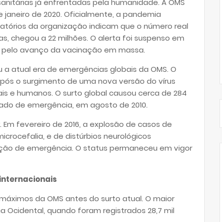
 sanitárias já enfrentadas pela humanidade. A OMS
 janeiro de 2020. Oficialmente, a pandemia
atórios da organização indicam que o número real
tas, chegou a 22 milhões. O alerta foi suspenso em
 pelo avanço da vacinação em massa.
rou a atual era de emergências globais da OMS. O
 após o surgimento de uma nova versão do vírus
is e humanos. O surto global causou cerca de 284
ado de emergência, em agosto de 2010.
. Em fevereiro de 2016, a explosão de casos de
crocefalia, e de distúrbios neurológicos
ação de emergência. O status permaneceu em vigor
 internacionais
s máximos da OMS antes do surto atual. O maior
ica Ocidental, quando foram registrados 28,7 mil