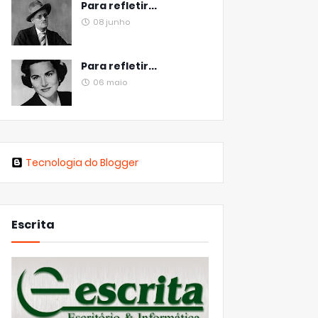
Para refletir...
08 junho
Para refletir...
06 maio
Tecnologia do Blogger
Escrita