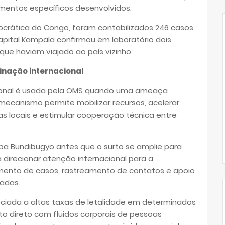
mentos específicos desenvolvidos.
mocrática do Congo, foram contabilizados 246 casos
apital Kampala confirmou em laboratório dois
que haviam viajado ao país vizinho.
inação internacional
ional é usada pela OMS quando uma ameaça
 mecanismo permite mobilizar recursos, acelerar
tas locais e estimular cooperação técnica entre
epa Bundibugyo antes que o surto se amplie para
 direcionar atenção internacional para a
mento de casos, rastreamento de contatos e apoio
adas.
ociada a altas taxas de letalidade em determinados
to direto com fluidos corporais de pessoas