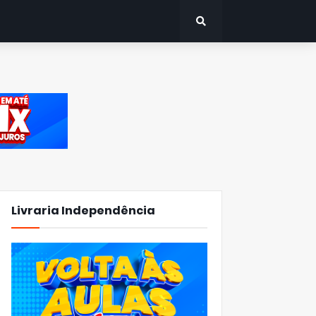
Livraria Independência