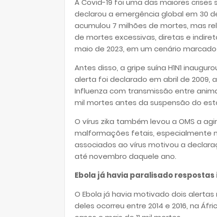
A Covid-19 foi uma das maiores crises
declarou a emergência global em 30 de
acumulou 7 milhões de mortes, mas rel
de mortes excessivas, diretas e indire
maio de 2023, em um cenário marcado
Antes disso, a gripe suína H1N1 inaugu
alerta foi declarado em abril de 2009,
Influenza com transmissão entre anima
mil mortes antes da suspensão do est
O vírus zika também levou a OMS a agir
malformações fetais, especialmente mi
associados ao vírus motivou a declar
até novembro daquele ano.
Ebola já havia paralisado respostas
O Ebola já havia motivado dois alerta
deles ocorreu entre 2014 e 2016, na Áfr