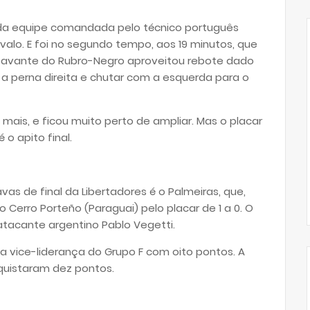
 da equipe comandada pelo técnico português
valo. E foi no segundo tempo, aos 19 minutos, que
troavante do Rubro-Negro aproveitou rebote dado
 a perna direita e chutar com a esquerda para o
 mais, e ficou muito perto de ampliar. Mas o placar
o apito final.
s de final da Libertadores é o Palmeiras, que,
 Cerro Porteño (Paraguai) pelo placar de 1 a 0. O
atacante argentino Pablo Vegetti.
 vice-liderança do Grupo F com oito pontos. A
nquistaram dez pontos.