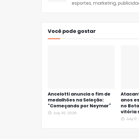
esportes, marketing, publicida
Você pode gostar
Ancelotti anuncia o fim de
Atacan
medalhões na Seleção:
anos es
“Começando por Neymar”
no Bota
vitória
July 30, 2026
July 17