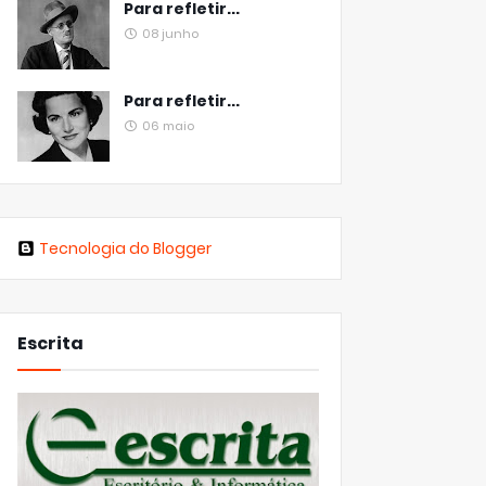
Para refletir...
08 junho
Para refletir...
06 maio
Tecnologia do Blogger
Escrita