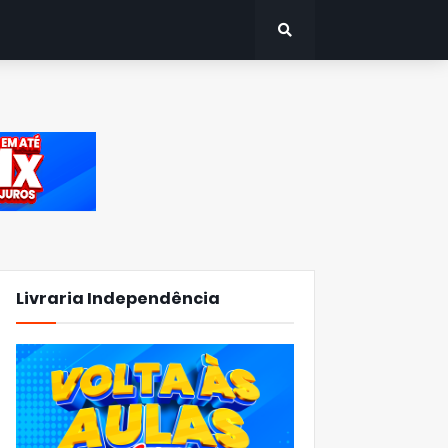
Livraria Independência