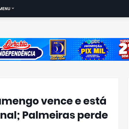
MENU
lamengo vence e está
inal; Palmeiras perde