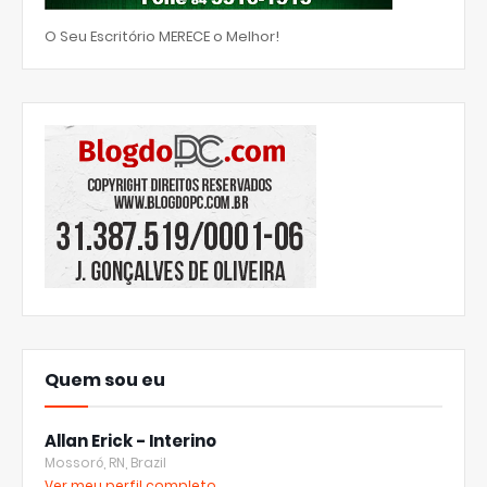
O Seu Escritório MERECE o Melhor!
Quem sou eu
Allan Erick - Interino
Mossoró, RN, Brazil
Ver meu perfil completo