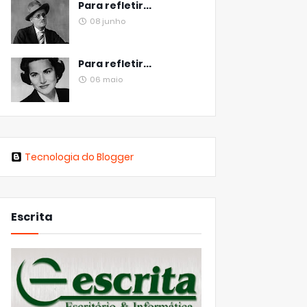
Para refletir...
08 junho
Para refletir...
06 maio
Tecnologia do Blogger
Escrita