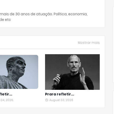
 mais de 30 anos de atuação. Política, economia,
de etc
Mostrar mais
letir...
Prara refletir...
 04, 2026
August 03, 2026