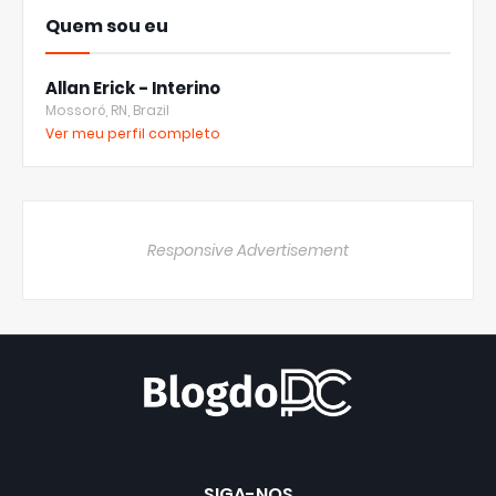
Quem sou eu
Allan Erick - Interino
Mossoró, RN, Brazil
Ver meu perfil completo
Responsive Advertisement
SIGA-NOS