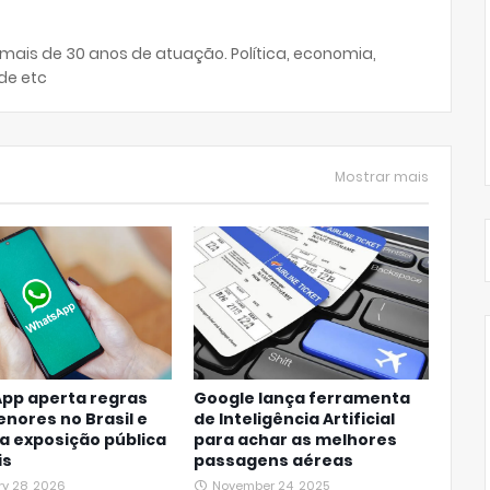
 mais de 30 anos de atuação. Política, economia,
de etc
Mostrar mais
pp aperta regras
Google lança ferramenta
nores no Brasil e
de Inteligência Artificial
a exposição pública
para achar as melhores
is
passagens aéreas
ry 28, 2026
November 24, 2025