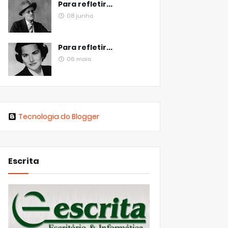
Para refletir...
08 junho
Para refletir...
06 maio
Tecnologia do Blogger
Escrita