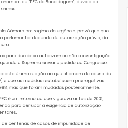
ue chamam de "PEC da Bandidagem", devido ao
 crimes.
ela Câmara em regime de urgência, prevê que que
ra parlamentar depende de autorização prévia, da
mara.
ias para decidir se autorizam ou não a investigação
e quando o Supremo enviar o pedido ao Congresso.
roposta é uma reação ao que chamam de abuso de
F) e que as medidas restabelecem prerrogativas
e 1988, mas que foram mudadas posteriormente.
 PEC é um retorno ao que vigorava antes de 2001,
da para derrubar a exigência de autorização
entares.
e de centenas de casos de impunidade de