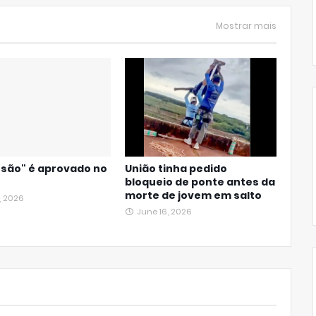
Mostrar mais
nsão" é aprovado no
União tinha pedido
o
bloqueio de ponte antes da
morte de jovem em salto
, 2026
June 16, 2026