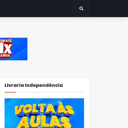
Livraria Independência