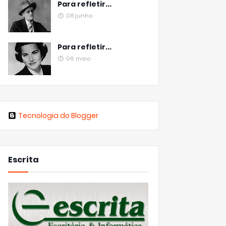
Para refletir...
08 junho
Para refletir...
06 maio
Tecnologia do Blogger
Escrita