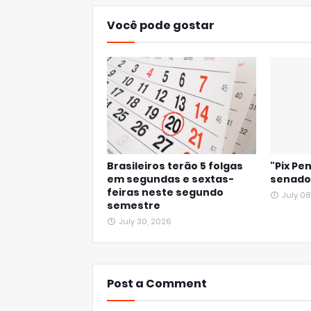
Você pode gostar
Brasileiros terão 5 folgas
"Pix Pe
em segundas e sextas-
senad
feiras neste segundo
July 08
semestre
July 30, 2026
Post a Comment