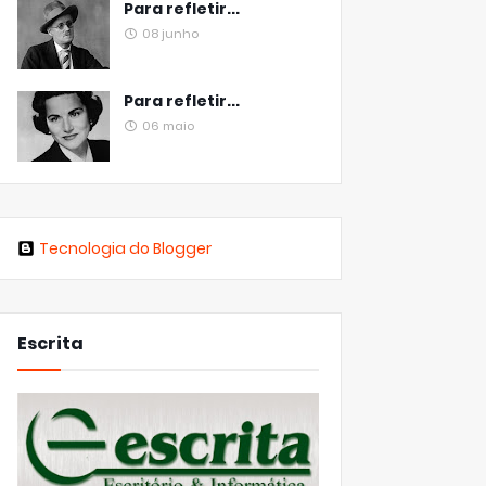
Para refletir...
08 junho
Para refletir...
06 maio
Tecnologia do Blogger
Escrita