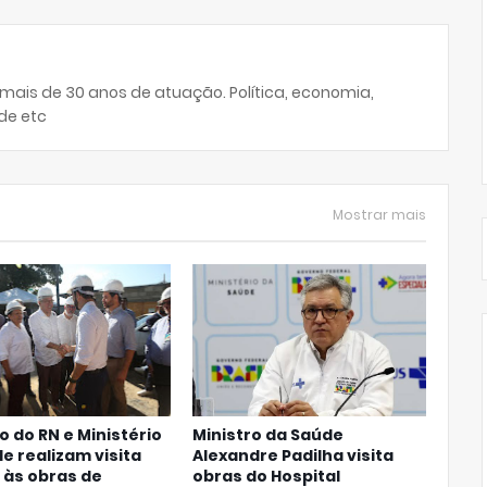
 mais de 30 anos de atuação. Política, economia,
de etc
Mostrar mais
 do RN e Ministério
Ministro da Saúde
e realizam visita
Alexandre Padilha visita
 às obras de
obras do Hospital