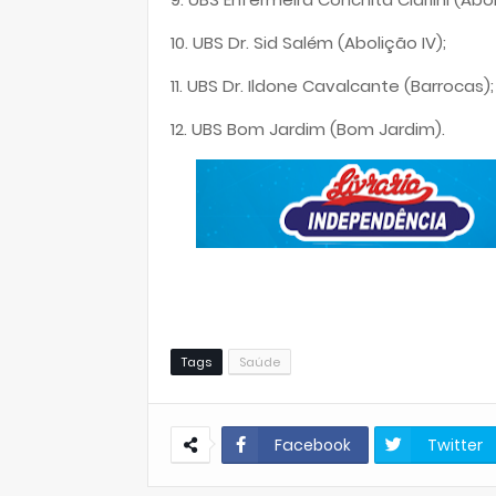
10. ⁠UBS Dr. Sid Salém (Abolição IV);
11. ⁠UBS Dr. Ildone Cavalcante (Barrocas);
12. ⁠UBS Bom Jardim (Bom Jardim).
Tags
Saúde
Facebook
Twitter