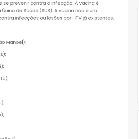
 se prevenir contra a infecção. A vacina é
a Único de Saúde (SUS). A vacina não é um
ontra infecções ou lesões por HPV já existentes.
São Manoel);
s);
);
to);
);
);
ção II);