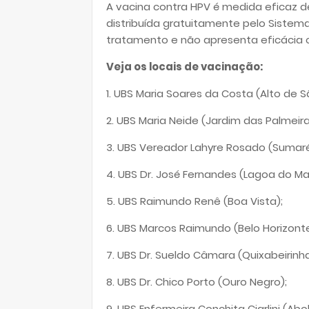
A vacina contra HPV é medida eficaz de
distribuída gratuitamente pelo Sistem
tratamento e não apresenta eficácia c
Veja os locais de vacinação:
1. UBS Maria Soares da Costa (Alto de 
2. ⁠UBS Maria Neide (Jardim das Palmeira
3. ⁠UBS Vereador Lahyre Rosado (Sumaré
4. ⁠UBS Dr. José Fernandes (Lagoa do Ma
5. ⁠UBS Raimundo Renê (Boa Vista);
6. ⁠UBS Marcos Raimundo (Belo Horizonte
7. ⁠UBS Dr. Sueldo Câmara (Quixabeirinha
8. ⁠UBS Dr. Chico Porto (Ouro Negro);
9. ⁠UBS Enfermeira Conchita Ciarlini (Aboli