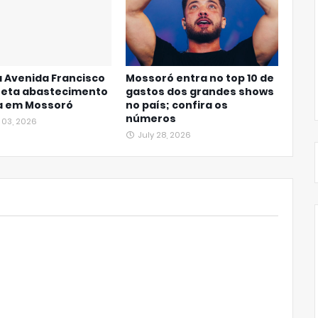
 Avenida Francisco
Mossoró entra no top 10 de
feta abastecimento
gastos dos grandes shows
a em Mossoró
no país; confira os
números
 03, 2026
July 28, 2026