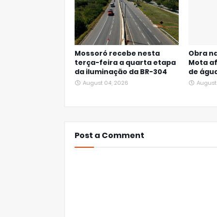
Mossoró recebe nesta
Obra na
terça-feira a quarta etapa
Mota a
da iluminação da BR-304
de águ
August 04, 2026
August
Post a Comment