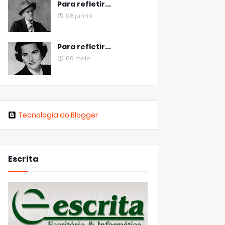
Para refletir...
08 junho
Para refletir...
06 maio
Tecnologia do Blogger
Escrita