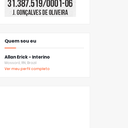
Quem sou eu
Allan Erick - Interino
Mossoró, RN, Brazil
Ver meu perfil completo