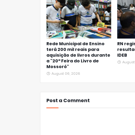
Rede Municipal de Ensino
RN regi
terá 200 mil reais para
resulta
aquisição de livros durante
IDEB
a "20ª Feira do Livro de
August
Mossoró"
August 06, 2026
Post a Comment