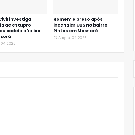
Civil investiga
Homem é preso após
ia de estupro
incendiar UBS no bairro
de cadeia pública
Pintos em Mossoró
soró
August 04, 2026
 04, 2026