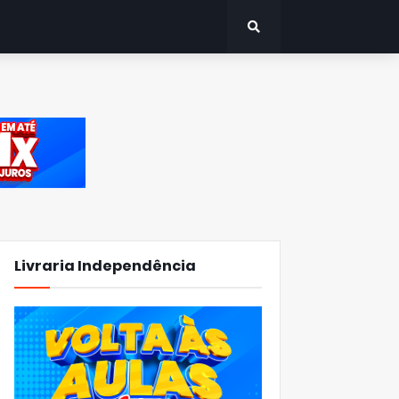
Livraria Independência