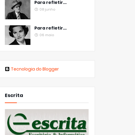
Para refletir...
08 junho
Para refletir...
06 maio
Tecnologia do Blogger
Escrita