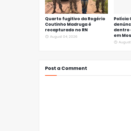
Quarto fugitivo da Rogério
Polícia 
Coutinho Madruga é
denúnc
recapturado no RN
dentro 
em Mos
August 04, 2026
August
Post a Comment