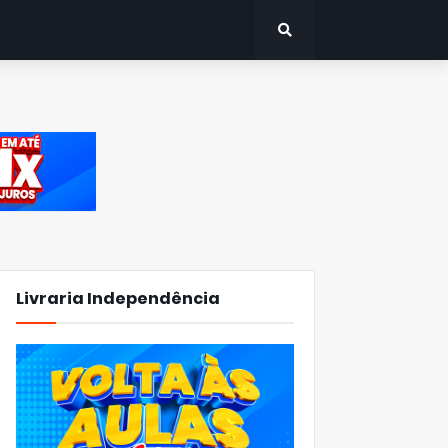
Livraria Independência