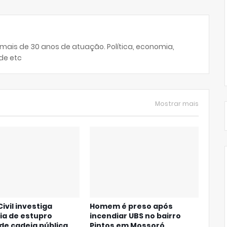
 mais de 30 anos de atuação. Política, economia,
de etc
Mostrar mais
Civil investiga
Homem é preso após
ia de estupro
incendiar UBS no bairro
de cadeia pública
Pintos em Mossoró