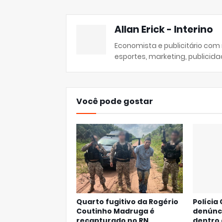
Allan Erick - Interino
Economista e publicitário com
esportes, marketing, publicida
Você pode gostar
Quarto fugitivo da Rogério
Polícia 
Coutinho Madruga é
denúnc
recapturado no RN
dentro 