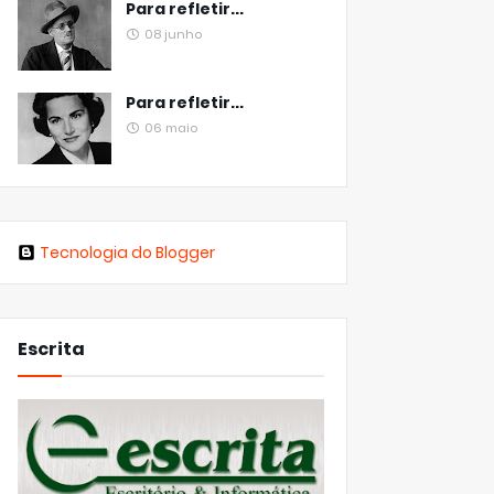
Para refletir...
08 junho
Para refletir...
06 maio
Tecnologia do Blogger
Escrita