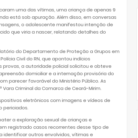
tificaram uma das vítimas, uma criança de apenas 9
ainda está sob apuração. Além disso, em conversas
ensagens, o adolescente manifestou intenção de
do que viria a nascer, relatando detalhes do
 relatório do Departamento de Proteção a Grupos em
olícia Civil do RN, que apontou indícios
provas, a autoridade policial solicitou e obteve
apreensão domiciliar e a internação provisória do
 parecer favorável do Ministério Público. As
1ª Vara Criminal da Comarca de Ceará-Mirim.
spositivos eletrônicos com imagens e vídeos de
o periciados.
ater a exploração sexual de crianças e
em registrado casos recorrentes desse tipo de
 identificar outros envolvidos, vítimas e