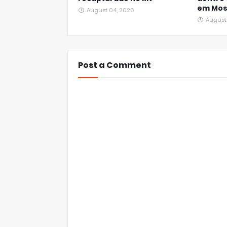
em Mos
August 04, 2026
August
Post a Comment