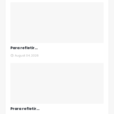
Para refletir...
August 04, 2026
Prara refletir...