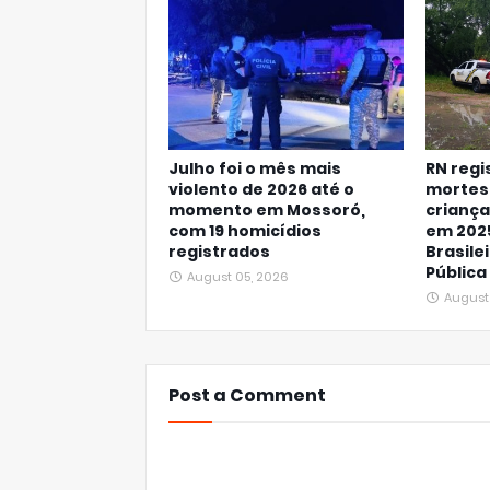
Julho foi o mês mais
RN regi
violento de 2026 até o
mortes 
momento em Mossoró,
criança
com 19 homicídios
em 202
registrados
Brasile
Pública
August 05, 2026
August
Post a Comment