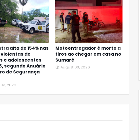
stra alta de 154% nas
Motoentregador é morto a
violentas de
tiros ao chegar em casa no
s e adolescentes
Sumaré
5, segundo Anuário
August 03, 2026
iro de Segurança
 03, 2026