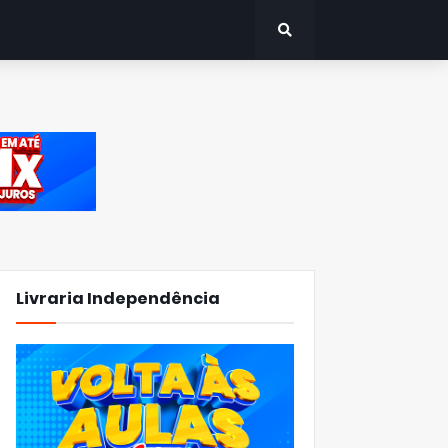
Livraria Independência