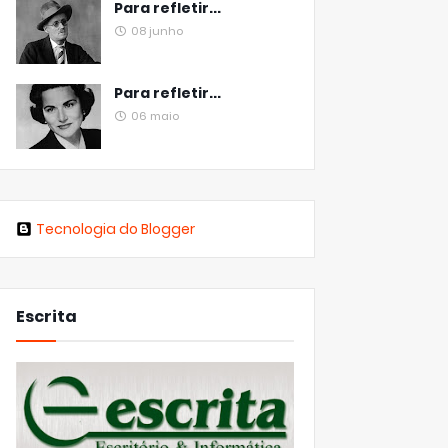
Para refletir...
08 junho
Para refletir...
06 maio
Tecnologia do Blogger
Escrita