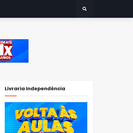
Livraria Independência