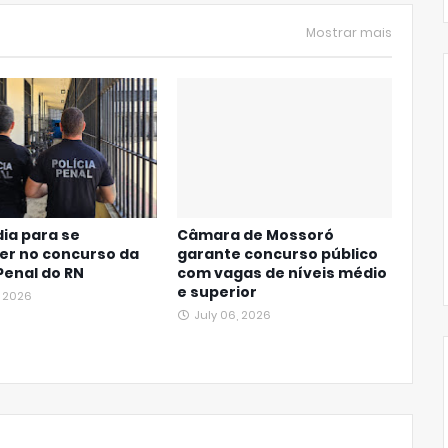
Mostrar mais
dia para se
Câmara de Mossoró
er no concurso da
garante concurso público
 Penal do RN
com vagas de níveis médio
e superior
, 2026
July 06, 2026