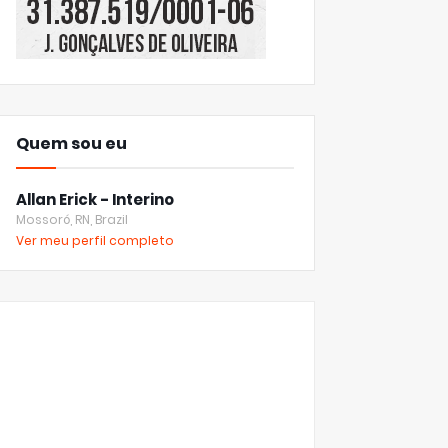
Quem sou eu
Allan Erick - Interino
Mossoró, RN, Brazil
Ver meu perfil completo