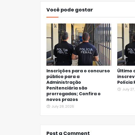
Você pode gostar
Inscrições para o concurso
Último 
público para a
inscrev
Administração
Polícia
Penitenciária são
July 27
prorrogadas; Confira o
novos prazos
July 28, 2026
Post a Comment