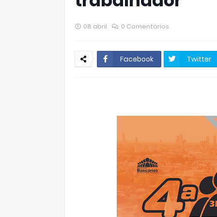
trabalhador
08 abril
0 Comentários
Facebook
Twitter