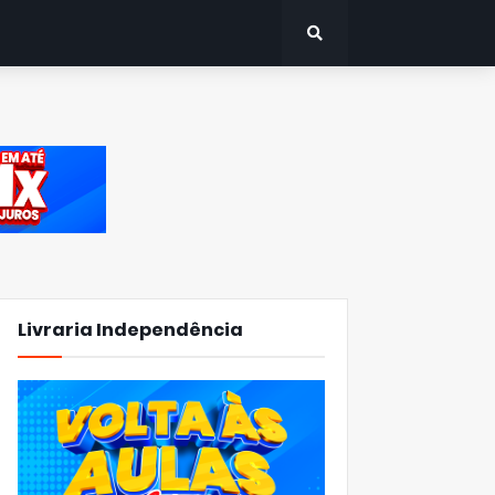
Livraria Independência