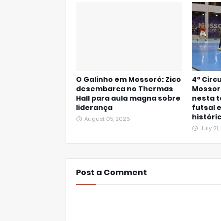
O Galinho em Mossoró: Zico
4º Circ
desembarca no Thermas
Mossor
Hall para aula magna sobre
nesta t
liderança
futsal 
históri
August 05, 2026
July 21
Post a Comment