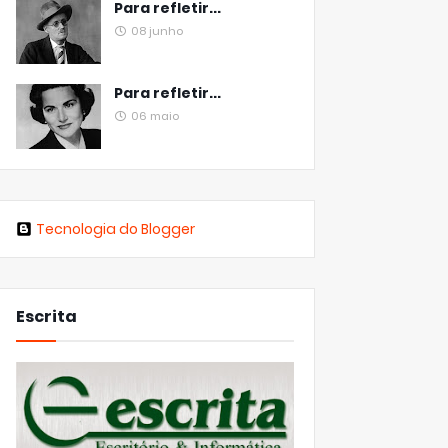
Para refletir...
08 junho
Para refletir...
06 maio
Tecnologia do Blogger
Escrita