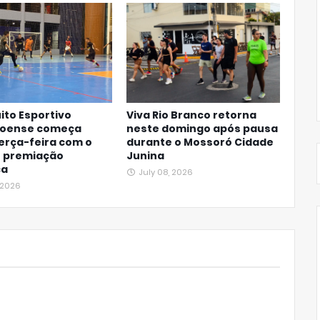
uito Esportivo
Viva Rio Branco retorna
oense começa
neste domingo após pausa
erça-feira com o
durante o Mossoró Cidade
e premiação
Junina
ca
July 08, 2026
, 2026