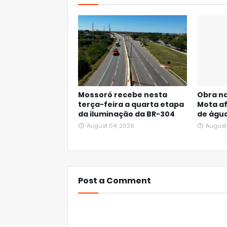
Mossoró recebe nesta
Obra na
terça-feira a quarta etapa
Mota a
da iluminação da BR-304
de águ
August 04, 2026
August
Post a Comment