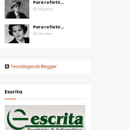
Para refletir...
08 junho
Para refletir...
06 maio
Tecnologia do Blogger
Escrita