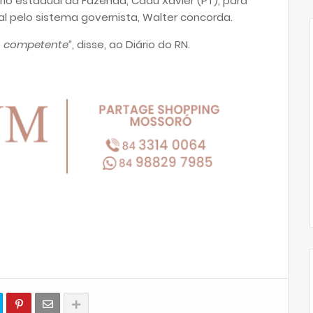
o estadual da Fazenda, Cadu Xavier (PT), para
al pelo sistema governista, Walter concorda.
 competente”
, disse, ao Diário do RN.