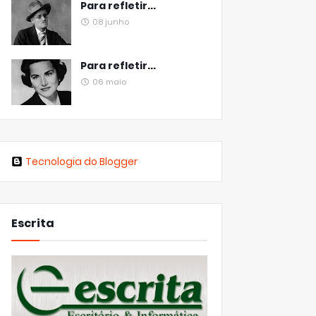
Para refletir...
08 junho
Para refletir...
06 maio
Tecnologia do Blogger
Escrita