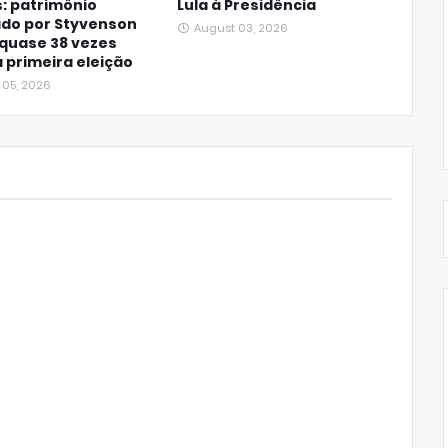
: patrimônio
Lula à Presidência
ado por Styvenson
August 03, 2026
quase 38 vezes
 primeira eleição
 05, 2026