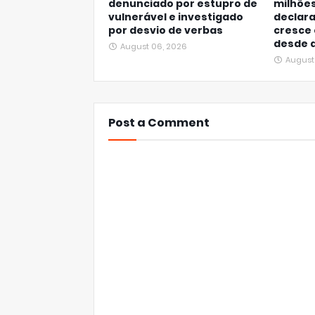
denunciado por estupro de
milhões
vulnerável e investigado
declar
por desvio de verbas
cresce 
desde a
August 06, 2026
August
Post a Comment