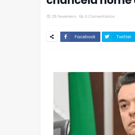
chancela nome 
25 fevereiro
0 Comentários
Facebook
Twitter