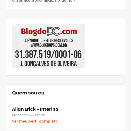
O Seu Escritório MERECE o Melhor!
Quem sou eu
Allan Erick - Interino
Mossoró, RN, Brazil
Ver meu perfil completo