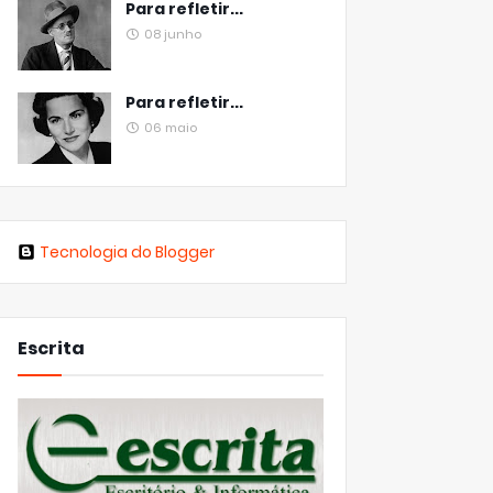
Para refletir...
08 junho
Para refletir...
06 maio
Tecnologia do Blogger
Escrita