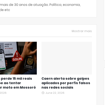
 mais de 30 anos de atuação. Política, economia,
de etc
Mostrar mais
erde 15 mil reais
Caern alerta sobre golpes
e ao tentar
aplicados por perfis falsos
r moto em Mossoró
nas redes sociais
, 2026
June 22, 2026