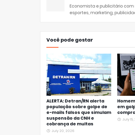
Economista e publicitário com
esportes, marketing, publicida
Você pode gostar
ALERTA: Detran/RN alerta
Homem p
população sobre golpe de
em golp
e-mails falsos que simulam
compra
suspensão da CNH e
July 15
cobrança de multas
July 20, 2026