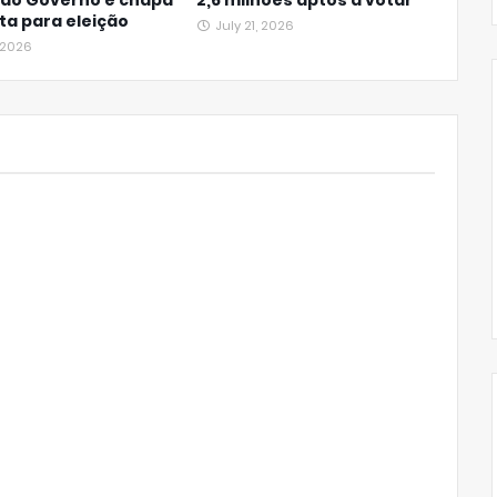
 ao Governo e chapa
2,6 milhões aptos a votar
a para eleição
July 21, 2026
, 2026