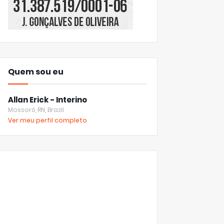
Quem sou eu
Allan Erick - Interino
Mossoró, RN, Brazil
Ver meu perfil completo