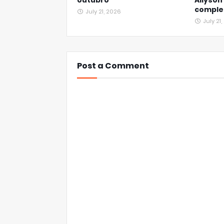
outubro
Allyson
complet
July 21, 2026
July 21
Post a Comment