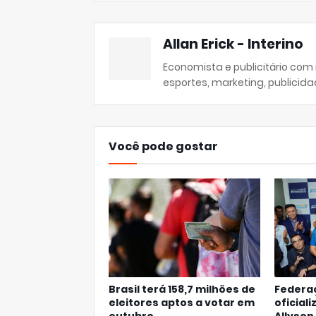
Allan Erick - Interino
Economista e publicitário com
esportes, marketing, publicida
Você pode gostar
Brasil terá 158,7 milhões de
Federa
eleitores aptos a votar em
oficial