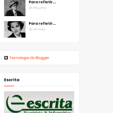
Para refletir...
08 junho
Para refletir...
06 maio
Tecnologia do Blogger
Escrita