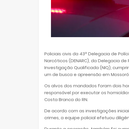
Policiais civis da 43ª Delegacia de Polí
Narcóticos (DENARC), da Delegacia de Po
Investigação Qualificada (NIQ), cumpri
um de busca e apreensão em Mossoró
Os alvos dos mandados foram dois hom
responsável por executar os homicídios
Costa Branca do RN.
De acordo com as investigações inicia
crimes, a equipe policial efetuou diligê
Durante a operação, também foi cum