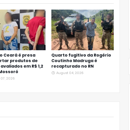
o Ceará é presa
Quarto fugitivo da Rogério
rtar produtos de
Coutinho Madruga é
 avaliados em R$ 1,2
recapturado no RN
 Mossoró
August 04, 2026
 07, 2026