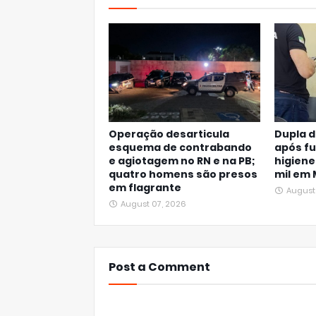
Operação desarticula
Dupla d
esquema de contrabando
após fu
e agiotagem no RN e na PB;
higiene
quatro homens são presos
mil em
em flagrante
August
August 07, 2026
Post a Comment