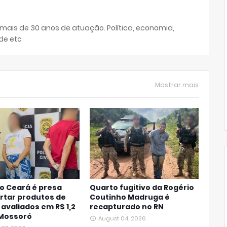
 mais de 30 anos de atuação. Política, economia,
de etc
Mostrar mais
o Ceará é presa
Quarto fugitivo da Rogério
rtar produtos de
Coutinho Madruga é
 avaliados em R$ 1,2
recapturado no RN
 Mossoró
August 04, 2026