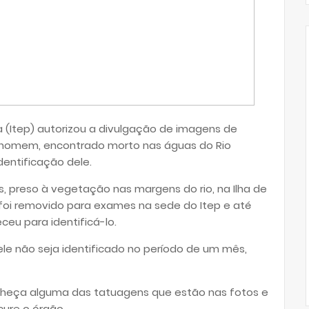
ia (Itep) autorizou a divulgação de imagens de
 homem, encontrado morto nas águas do Rio
dentificação dele.
 preso à vegetação nas margens do rio, na Ilha de
po foi removido para exames na sede do Itep e até
ceu para identificá-lo.
le não seja identificado no período de um mês,
nheça alguma das tatuagens que estão nas fotos e
cure o órgão.