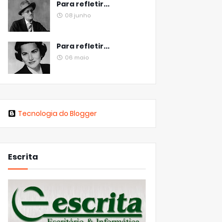
Para refletir...
08 junho
Para refletir...
06 maio
Tecnologia do Blogger
Escrita