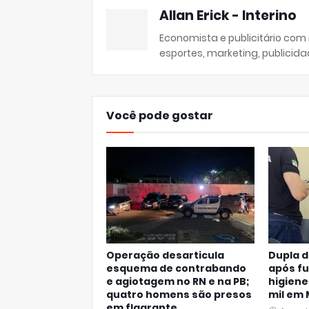
Allan Erick - Interino
Economista e publicitário com
esportes, marketing, publicida
Você pode gostar
Operação desarticula
Dupla d
esquema de contrabando
após fu
e agiotagem no RN e na PB;
higiene
quatro homens são presos
mil em
em flagrante