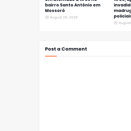
bairro Santo Antônio em
invadid
Mossoró
madrug
policia
August 06, 2026
August
Post a Comment