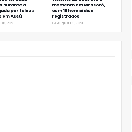
a durante a
momento em Mossoró,
ada por falsos
com 19 homicídios
is em Assú
registrados
 06, 2026
August 05, 2026