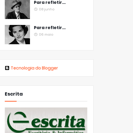
Para refletir...
08 junho
Para refletir...
06 maio
Tecnologia do Blogger
Escrita