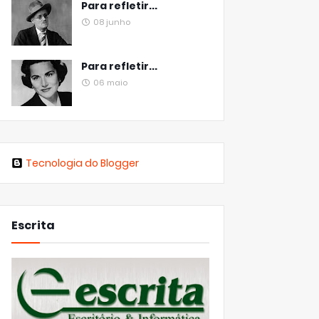
Para refletir...
08 junho
Para refletir...
06 maio
Tecnologia do Blogger
Escrita