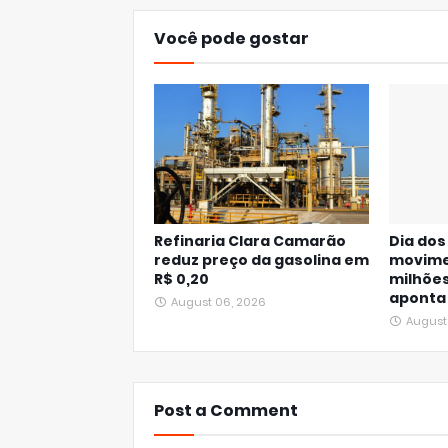
Você pode gostar
Refinaria Clara Camarão
Dia dos
reduz preço da gasolina em
movime
R$ 0,20
milhõe
aponta
August 06, 2026
August
Post a Comment