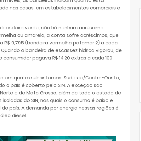
 em níveis, as bandeiras indicam quanto está
usada nas casas, em estabelecimentos comerciais e
a bandeira verde, não há nenhum acréscimo.
rmelha ou amarela, a conta sofre acréscimos, que
 a R$ 9,795 (bandeira vermelha patamar 2) a cada
 Quando a bandeira de escassez hídrica vigorou, de
, o consumidor pagava R$ 14,20 extras a cada 100
dido em quatro subsistemas: Sudeste/Centro-Oeste,
do o país é coberto pelo SIN. A exceção são
Norte e de Mato Grosso, além de todo o estado de
s isoladas do SIN, nas quais o consumo é baixo e
 do país. A demanda por energia nessas regiões é
óleo diesel.