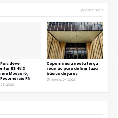
Mostrar mais
 Pais deve
Copom inicia nesta terça
ntar R$ 48,3
reunião para definir taxa
s em Mossoró,
básica de juros
 Fecomércio RN
August 04, 2026
 06, 2026