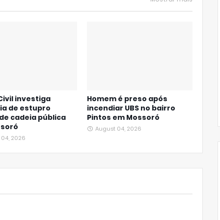
Civil investiga
Homem é preso após
ia de estupro
incendiar UBS no bairro
de cadeia pública
Pintos em Mossoró
soró
August 04, 2026
 04, 2026