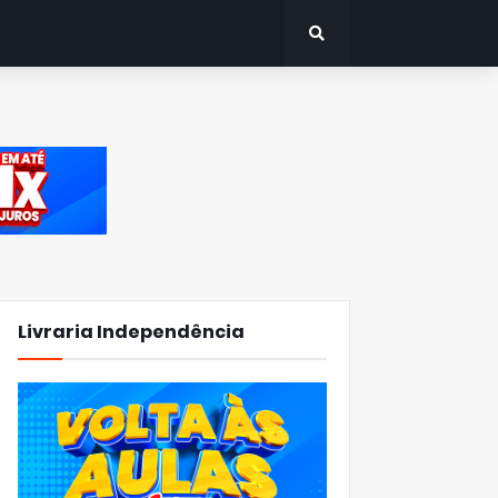
Livraria Independência