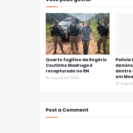
Quarto fugitivo da Rogério
Polícia 
Coutinho Madruga é
denúnc
recapturado no RN
dentro 
em Mos
August 04, 2026
August
Post a Comment