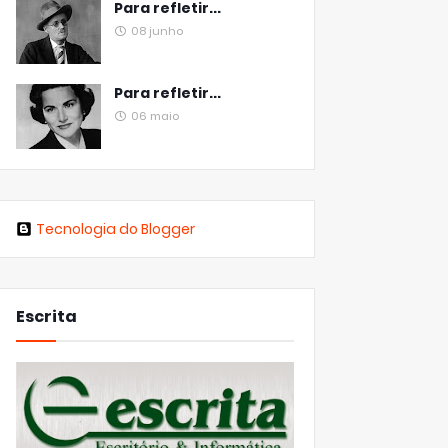
Para refletir...
08 junho
Para refletir...
06 maio
Tecnologia do Blogger
Escrita